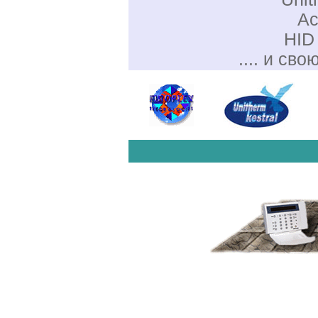
Ac
HID 
.... и сво