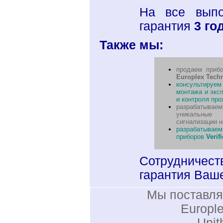
На все вып
гарантия
3 го
Также мы:
продаем приб
Europlex Tech
консультируем
монтажа и экс
и контроля про
разрабатывае
уникальные
сигнализации 
разрабатываем
приборов
Verifi
Сотрудничест
гарантия Ваше
Мы поставл
Europle
Unit